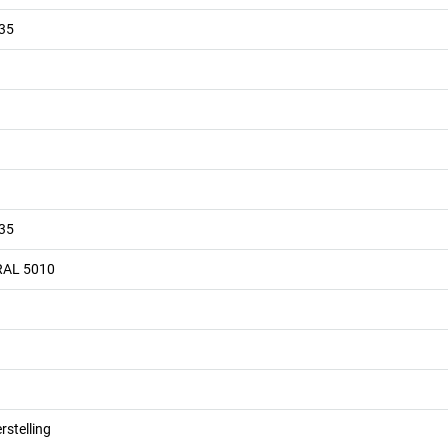
035
035
RAL 5010
stelling