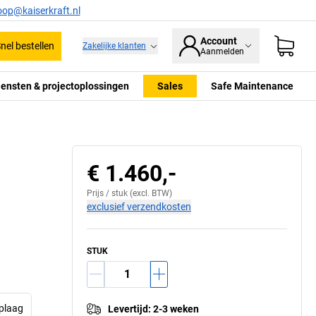
oop@kaiserkraft.nl
Account
nel bestellen
Zakelijke klanten
Aanmelden
iensten & projectoplossingen
Sales
Safe Maintenance
en paneel, 40 mm dik, tandverlijming, zeer robuust
Blad met plaats
iet krom, kan meerdere malen worden opgeschuurd
plaatstalen topla
€ 1.460,-
Prijs /
stuk
(excl. BTW)
exclusief verzendkosten
STUK
oplaag
Levertijd
:
2-3 weken