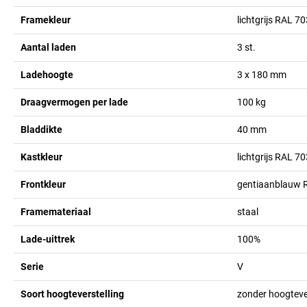
Framekleur
lichtgrijs RAL 7
Aantal laden
3
st.
Ladehoogte
3 x 180
mm
Draagvermogen per lade
100
kg
Bladdikte
40
mm
Kastkleur
lichtgrijs RAL 7
Frontkleur
gentiaanblauw 
Framemateriaal
staal
Lade-uittrek
100%
Serie
V
Soort hoogteverstelling
zonder hoogtever