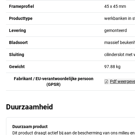
Frameprofiel
45 x 45
mm
Producttype
werkbanken in s
Levering
gemonteerd
Bladsoort
massief beuken
Sluiting
cilinderslot met 
Gewicht
97.88
kg
Fabrikant / EU-verantwoordelijke persoon
Pdf weergev
(GPSR)
Duurzaamheid
Duurzaam product
Dit product draagt actief bij aan de bescherming van ons milieu e