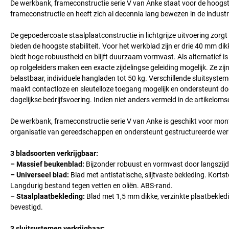
De werkbank, frameconstructie serie V van Anke staat voor de hoogst
frameconstructie en heeft zich al decennia lang bewezen in de indust
De gepoedercoate staalplaatconstructie in lichtgrijze uitvoering zo
bieden de hoogste stabiliteit. Voor het werkblad zijn er drie 40 mm 
biedt hoge robuustheid en blijft duurzaam vormvast. Als alternatief is
op rolgeleiders maken een exacte zijdelingse geleiding mogelijk. Ze zijn
belastbaar, individuele hangladen tot 50 kg. Verschillende sluitsysteme
maakt contactloze en sleutelloze toegang mogelijk en ondersteunt doo
dagelijkse bedrijfsvoering. Indien niet anders vermeld in de artikelomsc
De werkbank, frameconstructie serie V van Anke is geschikt voor mont
organisatie van gereedschappen en ondersteunt gestructureerde wer
3 bladsoorten verkrijgbaar:
– Massief beukenblad:
Bijzonder robuust en vormvast door langszijd
– Universeel blad:
Blad met antistatische, slijtvaste bekleding. Kort
Langdurig bestand tegen vetten en oliën. ABS-rand.
– Staalplaatbekleding:
Blad met 1,5 mm dikke, verzinkte plaatbekledi
bevestigd.
3 sluitsystemen verkrijgbaar: