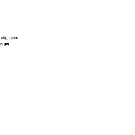
odig, geen
in uw