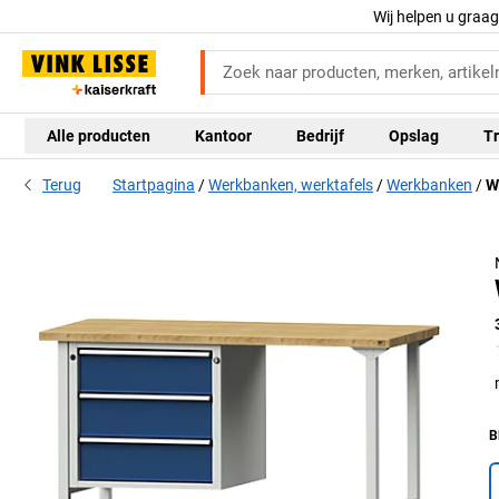
Wij helpen u graa
Alle producten
Kantoor
Bedrijf
Opslag
Tr
Univ
Terug
Startpagina
Werkbanken, werktafels
Werkbanken
W
me
zw
B