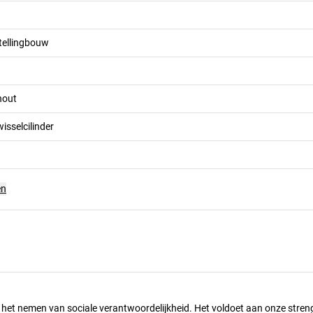
tellingbouw
hout
wisselcilinder
en
n het nemen van sociale verantwoordelijkheid. Het voldoet aan onze stren