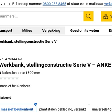
g verder! Bel ons op nummer
0800 235 8465
of stuur een e-mail naar
verk
S
Zoeken
ansport
Milieu
Verpakking
Goed om te weten
D
ersele plaat, 40 mm dik, slijtvaste en antistatische coating
erkbank, stellingconstructie Serie V
t ABS-rand, gedurende een korte periode bestand tegen
akke zuren en alkaliën en tegen hitte tot 250 °C, bestand
Massief beuk
tegen oliën en vetten
en trekt n
Nr.: 475344 49
Werkbank, stellingconstructie Serie V – ANKE
3 laden, breedte 1500 mm
massief beukenhout
ladsoort
massief beukenhout
plaatstalen bekleding, verzinkt
universele t