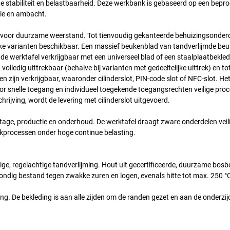
e stabiliteit en belastbaarheid. Deze werkbank is gebaseerd op een bepr
rie en ambacht.
rgt voor duurzame weerstand. Tot tienvoudig gekanteerde behuizingsonder
dikke varianten beschikbaar. Een massief beukenblad van tandverlijmde be
 de werktafel verkrijgbaar met een universeel blad of een staalplaatbekle
 volledig uittrekbaar (behalve bij varianten met gedeeltelijke uittrek) en to
n zijn verkrijgbaar, waaronder cilinderslot, PIN-code slot of NFC-slot. He
r snelle toegang en individueel toegekende toegangsrechten veilige proc
hrijving, wordt de levering met cilinderslot uitgevoerd.
age, productie en onderhoud. De werktafel draagt zware onderdelen veili
kprocessen onder hoge continue belasting.
ige, regelachtige tandverlijming. Hout uit gecertificeerde, duurzame bos
stondig bestand tegen zwakke zuren en logen, evenals hitte tot max. 250 °
ng. De bekleding is aan alle zijden om de randen gezet en aan de onderzij