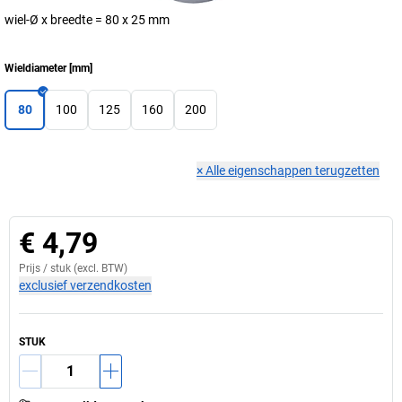
wiel-Ø x breedte = 80 x 25 mm
Wieldiameter
[
mm
]
80
100
125
160
200
×
Alle eigenschappen terugzetten
€ 4,79
Prijs /
stuk
(excl. BTW)
exclusief verzendkosten
STUK