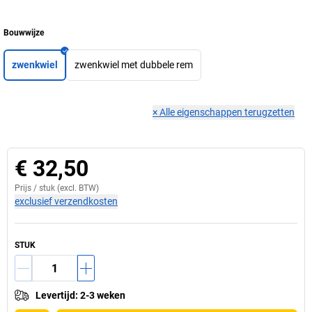
Bouwwijze
zwenkwiel
zwenkwiel met dubbele rem
×
Alle eigenschappen terugzetten
€ 32,50
Prijs /
stuk
(excl. BTW)
exclusief verzendkosten
STUK
Levertijd
:
2-3 weken