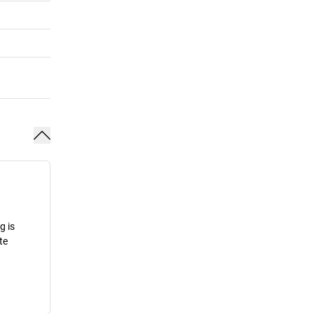
g is
te