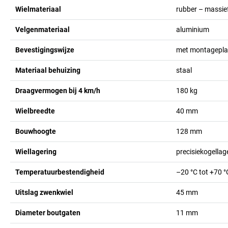
Wielmateriaal
rubber – massief
Velgenmateriaal
aluminium
Bevestigingswijze
met montagepla
Materiaal behuizing
staal
Draagvermogen bij 4 km/h
180
kg
Wielbreedte
40
mm
Bouwhoogte
128
mm
Wiellagering
precisiekogellag
Temperatuurbestendigheid
–20 °C tot +70 °
Uitslag zwenkwiel
45
mm
Diameter boutgaten
11
mm