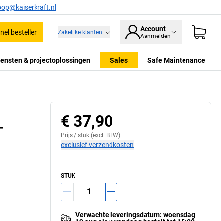
oop@kaiserkraft.nl
Account
nel bestellen
Zakelijke klanten
Aanmelden
iensten & projectoplossingen
Sales
Safe Maintenance
Zwenkwiel
€ 37,90
–
Prijs /
stuk
(excl. BTW)
exclusief verzendkosten
STUK
Verwachte leveringsdatum
:
woensdag