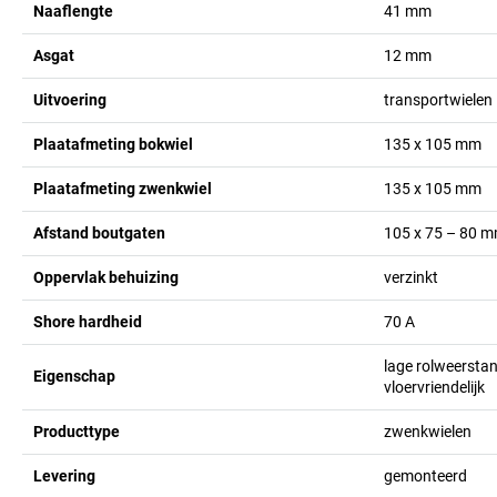
Naaflengte
41
mm
Asgat
12
mm
Uitvoering
transportwielen
Plaatafmeting bokwiel
135 x 105
mm
Plaatafmeting zwenkwiel
135 x 105
mm
Afstand boutgaten
105 x 75 – 80
m
Oppervlak behuizing
verzinkt
Shore hardheid
70 A
lage rolweersta
Eigenschap
vloervriendelijk
Producttype
zwenkwielen
Levering
gemonteerd