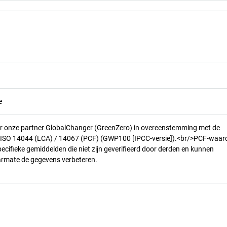
e
r onze partner GlobalChanger (GreenZero) in overeenstemming met de
n ISO 14044 (LCA) / 14067 (PCF) (GWP100 [IPCC-versie]).<br/>PCF-waar
pecifieke gemiddelden die niet zijn geverifieerd door derden en kunnen
armate de gegevens verbeteren.