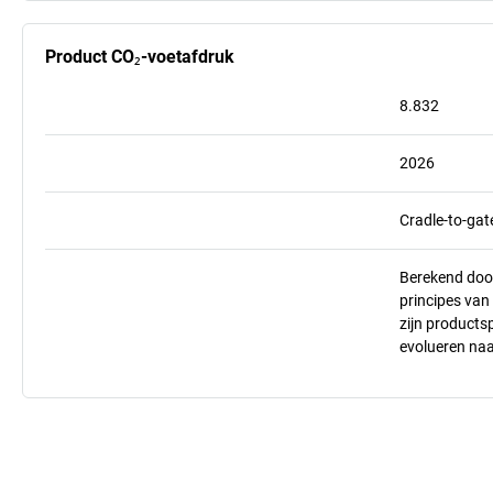
Product CO₂-voetafdruk
8.832
2026
Cradle-to-gat
Berekend doo
principes va
zijn products
evolueren na