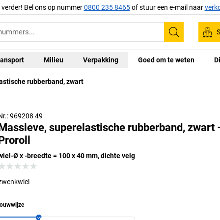
g verder! Bel ons op nummer
0800 235 8465
of stuur een e-mail naar
verk
S
Zoeken
ansport
Milieu
Verpakking
Goed om te weten
D
astische rubberband, zwart
Nr.: 969208 49
Massieve, superelastische rubberband, zwart 
Proroll
wiel-Ø x -breedte = 100 x 40 mm, dichte velg
zwenkwiel
ouwwijze