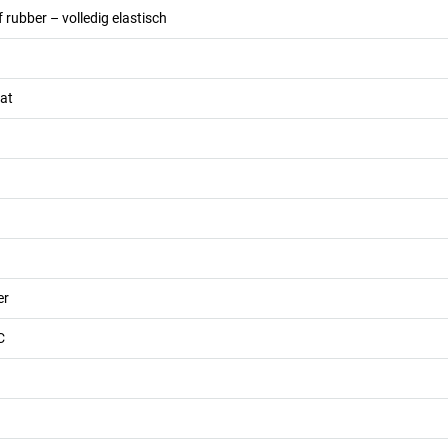
 rubber – volledig elastisch
at
er
C