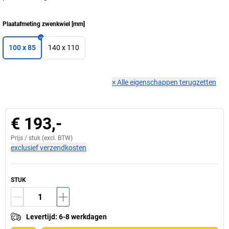
Plaatafmeting zwenkwiel
[
mm
]
100 x 85
140 x 110
×
Alle eigenschappen terugzetten
€ 193,-
Prijs /
stuk
(excl. BTW)
exclusief verzendkosten
STUK
Levertijd
:
6-8 werkdagen