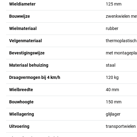
Wieldiameter
125
mm
Bouwwijze
zwenkwielen met
Wielmateriaal
rubber
Velgenmateriaal
thermoplastisch
Bevestigingswijze
met montagepla
Materiaal behuizing
staal
Draagvermogen bij 4 km/h
120
kg
Wielbreedte
40
mm
Bouwhoogte
150
mm
Wiellagering
glijlager
Uitvoering
transportwielen