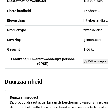
Plaatafmeting zwenkwiel
100 x 85
mm
Shore hardheid
75 Shore A
Eigenschap
hittebestendig t
Producttype
zwenkwielen
Levering
gemonteerd
Gewicht
1.06
kg
Fabrikant / EU-verantwoordelijke persoon
Pdf weergev
(GPSR)
Duurzaamheid
Duurzaam product
Dit product draagt actief bij aan de bescherming van ons milieu e
duurzaamheidscriteria en ondersteunt zo een economisch, ecologisc