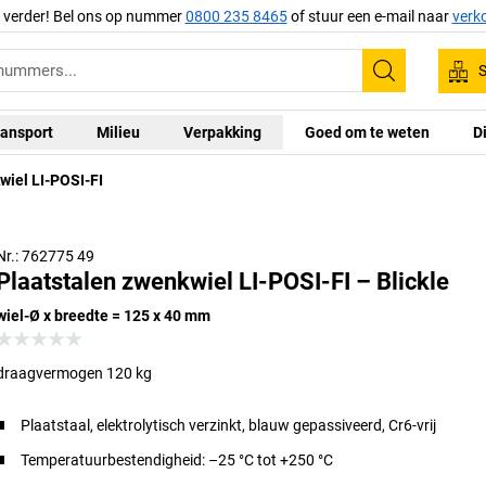
g verder! Bel ons op nummer
0800 235 8465
of stuur een e-mail naar
verk
S
Zoeken
ansport
Milieu
Verpakking
Goed om te weten
D
wiel LI-POSI-FI
Nr.: 762775 49
Plaatstalen zwenkwiel LI-POSI-FI – Blickle
wiel-Ø x breedte = 125 x 40 mm
draagvermogen 120 kg
Plaatstaal, elektrolytisch verzinkt, blauw gepassiveerd, Cr6-vrij
Temperatuurbestendigheid: –25 °C tot +250 °C