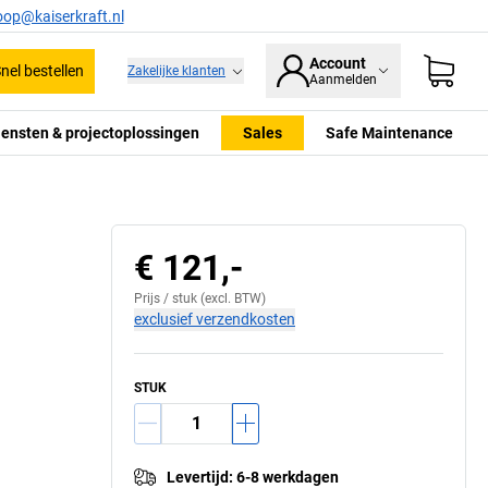
oop@kaiserkraft.nl
Account
nel bestellen
Zakelijke klanten
Aanmelden
iensten & projectoplossingen
Sales
Safe Maintenance
€ 121,-
Prijs /
stuk
(excl. BTW)
exclusief verzendkosten
STUK
Levertijd
:
6-8 werkdagen