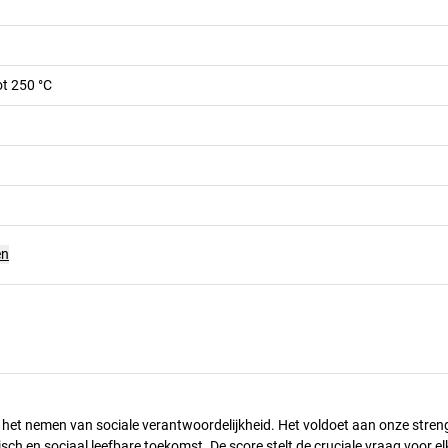
ot 250 °C
en
n het nemen van sociale verantwoordelijkheid. Het voldoet aan onze stren
h en sociaal leefbare toekomst. De score stelt de cruciale vraag voor el