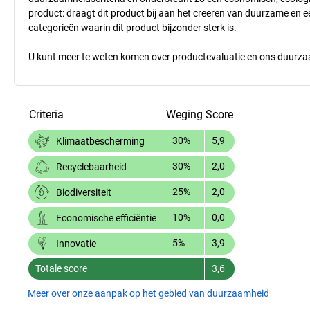
product: draagt dit product bij aan het creëren van duurzame en
categorieën waarin dit product bijzonder sterk is.
U kunt meer te weten komen over productevaluatie en ons duurzaa
Criteria
Weging
Score
30%
5,9
Klimaatbescherming
30%
2,0
Recyclebaarheid
25%
2,0
Biodiversiteit
10%
0,0
Economische efficiëntie
5%
3,9
Innovatie
Totale score
3,6
Meer over onze aanpak op het gebied van duurzaamheid