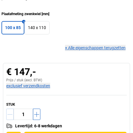
Plaatafmeting zwenkwiel
[
mm
]
100 x 85
140 x 110
×
Alle eigenschappen terugzetten
€ 147,-
Prijs /
stuk
(excl. BTW)
exclusief verzendkosten
STUK
Levertijd
:
6-8 werkdagen