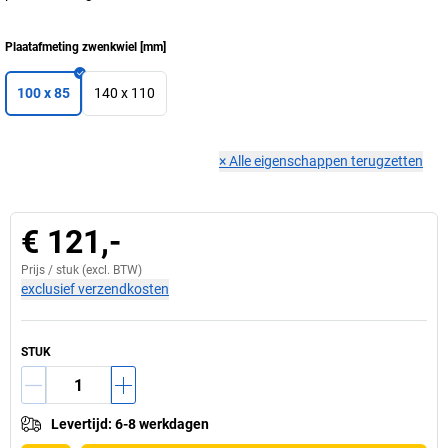
Plaatafmeting zwenkwiel
[
mm
]
100 x 85
140 x 110
×
Alle eigenschappen terugzetten
€ 121,-
Prijs /
stuk
(excl. BTW)
exclusief verzendkosten
STUK
Levertijd
:
6-8 werkdagen