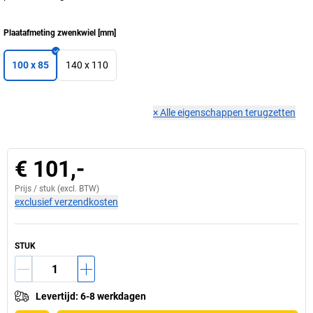
Plaatafmeting zwenkwiel
[
mm
]
100 x 85
140 x 110
×
Alle eigenschappen terugzetten
€ 101,-
Prijs /
stuk
(excl. BTW)
exclusief verzendkosten
STUK
Levertijd
:
6-8 werkdagen