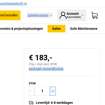
oop@kaiserkraft.nl
Account
nel bestellen
Zakelijke klanten
Aanmelden
iensten & projectoplossingen
Sales
Safe Maintenance
€ 183,-
Prijs /
stuk
(excl. BTW)
exclusief verzendkosten
STUK
Levertijd
:
6-8 werkdagen