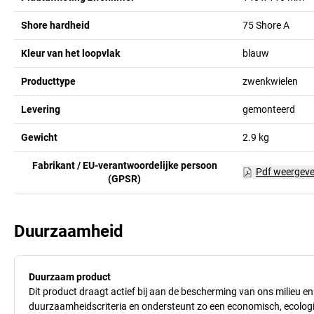
Shore hardheid
75 Shore A
Kleur van het loopvlak
blauw
Producttype
zwenkwielen
Levering
gemonteerd
Gewicht
2.9
kg
Fabrikant / EU-verantwoordelijke persoon
Pdf weergev
(GPSR)
Duurzaamheid
Duurzaam product
Dit product draagt actief bij aan de bescherming van ons milieu e
duurzaamheidscriteria en ondersteunt zo een economisch, ecologisc