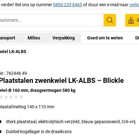
g verder! Bel ons op nummer
0800 235 8465
of stuur een e-mail naar
verk
S
Zoeken
ansport
Milieu
Verpakking
Goed om te weten
D
kwiel LK-ALBS
Nr.: 762446 49
Plaatstalen zwenkwiel LK-ALBS – Blickle
wiel-Ø 160 mm, draagvermogen 580 kg
plaatafmeting 140 x 110 mm
Sterk plaatstaal, elektrolytisch verzinkt, blauw gepassiveerd, Cr6-vrij
Dubbel kogellager in de draaikrans