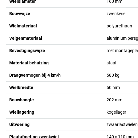
Wieldiameter
160
mm
Bouwwijze
zwenkwiel
Wielmateriaal
polyurethaan
Velgenmateriaal
aluminium persg
Bevestigingswijze
met montagepla
Materiaal behuizing
staal
Draagvermogen bij 4 km/h
580
kg
Wielbreedte
50
mm
Bouwhoogte
202
mm
Wiellagering
kogellager
Uitvoering
zwaarlastwielen
Plaatafmeting zwenkwiel
140 x 110
mm