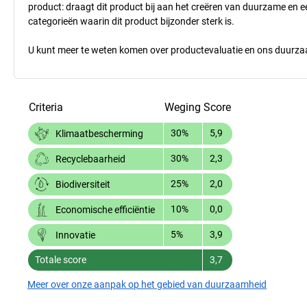
product: draagt dit product bij aan het creëren van duurzame en
categorieën waarin dit product bijzonder sterk is.
U kunt meer te weten komen over productevaluatie en ons duurzaa
Criteria
Weging
Score
30%
5,9
Klimaatbescherming
30%
2,3
Recyclebaarheid
25%
2,0
Biodiversiteit
10%
0,0
Economische efficiëntie
5%
3,9
Innovatie
Totale score
3,7
Meer over onze aanpak op het gebied van duurzaamheid