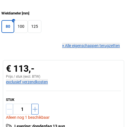
Wieldiameter
[
mm
]
80
100
125
×
Alle eigenschappen terugzetten
€ 113,-
Prijs /
stuk
(excl. BTW)
exclusief verzendkosten
STUK
Alleen nog 1 beschikbaar
Levering
:
donderdag 13 aug