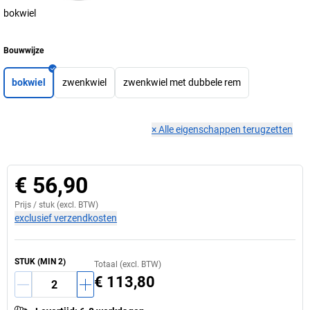
bokwiel
Bouwwijze
bokwiel
zwenkwiel
zwenkwiel met dubbele rem
×
Alle eigenschappen terugzetten
€ 56,90
Prijs /
stuk
(excl. BTW)
exclusief verzendkosten
STUK
(MIN
2
)
Totaal (excl. BTW)
€ 113,80