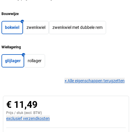
Bouwwijze
bokwiel
zwenkwiel
zwenkwiel met dubbele rem
Wiellagering
glijlager
rollager
×
Alle eigenschappen terugzetten
€ 11,49
Prijs /
stuk
(excl. BTW)
exclusief verzendkosten