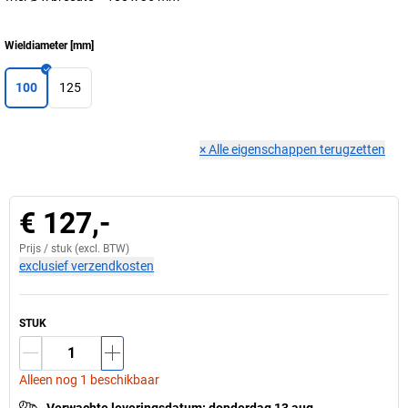
Wieldiameter
[
mm
]
100
125
×
Alle eigenschappen terugzetten
€ 127,-
Prijs /
stuk
(excl. BTW)
exclusief verzendkosten
STUK
Alleen nog 1 beschikbaar
Verwachte leveringsdatum
:
donderdag 13 aug