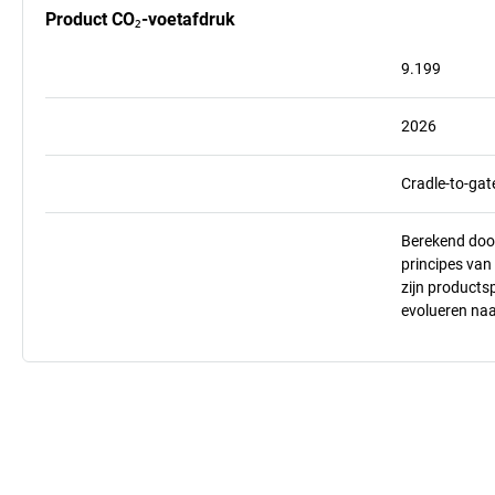
Product CO₂-voetafdruk
9.199
2026
Cradle-to-gat
Berekend doo
principes va
zijn products
evolueren na