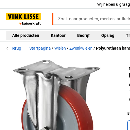
Wij helpen u graa
Alle producten
Kantoor
Bedrijf
Opslag
Tr
Terug
Startpagina
Wielen
Zwenkwielen
Polyurethaan band
B