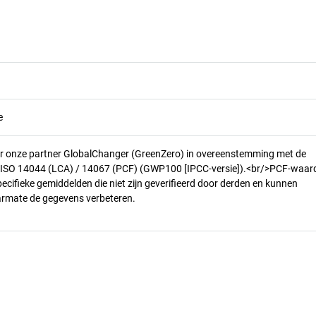
e
r onze partner GlobalChanger (GreenZero) in overeenstemming met de
n ISO 14044 (LCA) / 14067 (PCF) (GWP100 [IPCC-versie]).<br/>PCF-waar
pecifieke gemiddelden die niet zijn geverifieerd door derden en kunnen
armate de gegevens verbeteren.