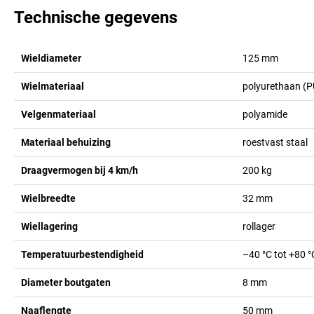
Technische gegevens
Wieldiameter
125
mm
Wielmateriaal
polyurethaan (P
Velgenmateriaal
polyamide
Materiaal behuizing
roestvast staal
Draagvermogen bij 4 km/h
200
kg
Wielbreedte
32
mm
Wiellagering
rollager
Temperatuurbestendigheid
–40 °C tot +80 °
Diameter boutgaten
8
mm
Naaflengte
50
mm