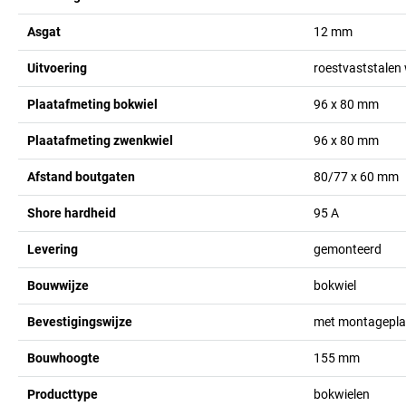
Asgat
12
mm
Uitvoering
roestvaststalen 
Plaatafmeting bokwiel
96 x 80
mm
Plaatafmeting zwenkwiel
96 x 80
mm
Afstand boutgaten
80/77 x 60
mm
Shore hardheid
95 A
Levering
gemonteerd
Bouwwijze
bokwiel
Bevestigingswijze
met montagepla
Bouwhoogte
155
mm
Producttype
bokwielen