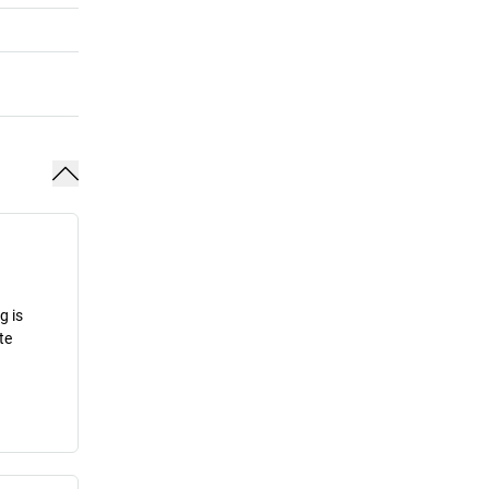
g is
te