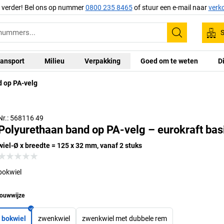
g verder! Bel ons op nummer
0800 235 8465
of stuur een e-mail naar
verk
S
Zoeken
ansport
Milieu
Verpakking
Goed om te weten
D
 op PA-velg
Nr.: 568116 49
Polyurethaan band op PA-velg – eurokraft bas
wiel-Ø x breedte = 125 x 32 mm, vanaf 2 stuks
bokwiel
ouwwijze
bokwiel
zwenkwiel
zwenkwiel met dubbele rem