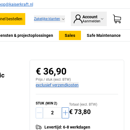
oop@kaiserkraft.nl
Account
nel bestellen
Zakelijke klanten
Aanmelden
iensten & projectoplossingen
Sales
Safe Maintenance
€ 36,90
ic
Prijs /
stuk
(excl. BTW)
exclusief verzendkosten
STUK
(MIN
2
)
Totaal (excl. BTW)
€ 73,80
Levertijd
:
6-8 werkdagen