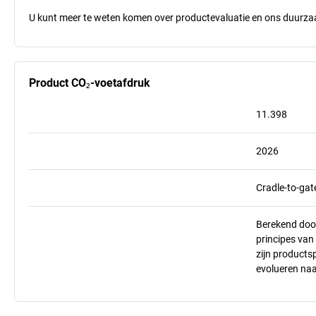
U kunt meer te weten komen over productevaluatie en ons duurzaa
Product CO₂-voetafdruk
11.398
2026
Cradle-to-gat
Berekend doo
principes va
zijn products
evolueren na