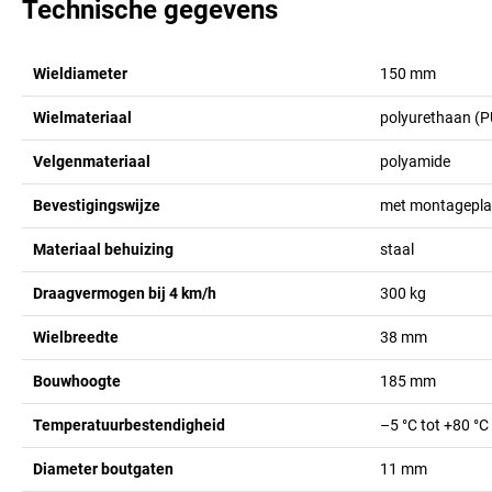
Technische gegevens
Wieldiameter
150
mm
Wielmateriaal
polyurethaan (P
Velgenmateriaal
polyamide
Bevestigingswijze
met montagepla
Materiaal behuizing
staal
Draagvermogen bij 4 km/h
300
kg
Wielbreedte
38
mm
Bouwhoogte
185
mm
Temperatuurbestendigheid
–5 °C tot +80 °C
Diameter boutgaten
11
mm