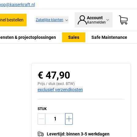
oop@kaiserkraft.nl
Account
nel bestellen
Zakelijke klanten
Aanmelden
iensten & projectoplossingen
Sales
Safe Maintenance
Bokwiel
€ 47,90
Prijs /
stuk
(excl. BTW)
exclusief verzendkosten
STUK
Levertijd
:
binnen 3-5 werkdagen