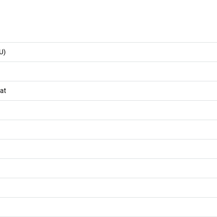
U)
at