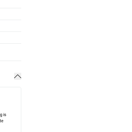
g is
te