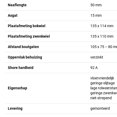
Naaflengte
50
mm
Asgat
15
mm
Plaatafmeting bokwiel
135 x 114
mm
Plaatafmeting zwenkwiel
135 x 110
mm
Afstand boutgaten
105 x 75 – 80
m
Oppervlak behuizing
verzinkt
Shore hardheid
92 A
vloervriendelijk
geringe slijtage
Eigenschap
lage rolweersta
geringe zwenkw
niet-strepend
Levering
gemonteerd