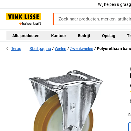
Wij helpen u graa
Alle producten
Kantoor
Bedrijf
Opslag
Tr
Terug
Startpagina
Wielen
Zwenkwielen
Polyurethaan band
B