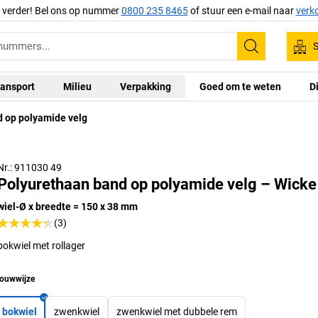
g verder! Bel ons op nummer
0800 235 8465
of stuur een e-mail naar
verk
S
Zoeken
ansport
Milieu
Verpakking
Goed om te weten
D
 op polyamide velg
Nr.: 911030 49
Polyurethaan band op polyamide velg – Wicke
wiel-Ø x breedte = 150 x 38 mm
(3)
bokwiel met rollager
ouwwijze
bokwiel
zwenkwiel
zwenkwiel met dubbele rem