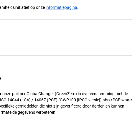
mheidsinitiatief op onze
informatiepagina
.
e
r onze partner GlobalChanger (GreenZero) in overeenstemming met de
n ISO 14044 (LCA) / 14067 (PCF) (GWP100 [IPCC-versie]).<br/>PCF-waar
pecifieke gemiddelden die niet zijn geverifieerd door derden en kunnen
armate de gegevens verbeteren.