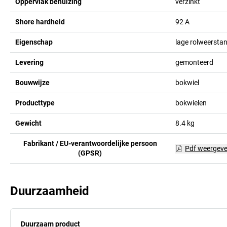
Oppervlak behuizing
verzinkt
Shore hardheid
92 A
Eigenschap
lage rolweersta
Levering
gemonteerd
Bouwwijze
bokwiel
Producttype
bokwielen
Gewicht
8.4
kg
Fabrikant / EU-verantwoordelijke persoon
Pdf weergev
(GPSR)
Duurzaamheid
Duurzaam product