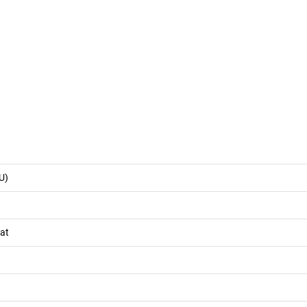
U)
at