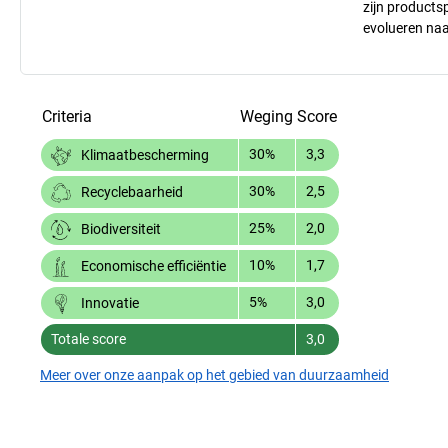
zijn products
evolueren na
Criteria
Weging
Score
30%
3,3
Klimaatbescherming
30%
2,5
Recyclebaarheid
25%
2,0
Biodiversiteit
10%
1,7
Economische efficiëntie
5%
3,0
Innovatie
Totale score
3,0
Meer over onze aanpak op het gebied van duurzaamheid