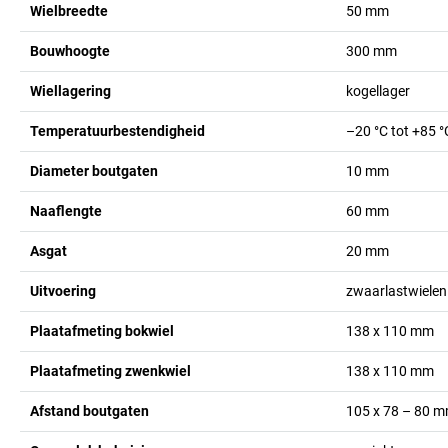
Wielbreedte
50
mm
Bouwhoogte
300
mm
Wiellagering
kogellager
Temperatuurbestendigheid
–20 °C tot +85 °
Diameter boutgaten
10
mm
Naaflengte
60
mm
Asgat
20
mm
Uitvoering
zwaarlastwielen
Plaatafmeting bokwiel
138 x 110
mm
Plaatafmeting zwenkwiel
138 x 110
mm
Afstand boutgaten
105 x 78 – 80
m