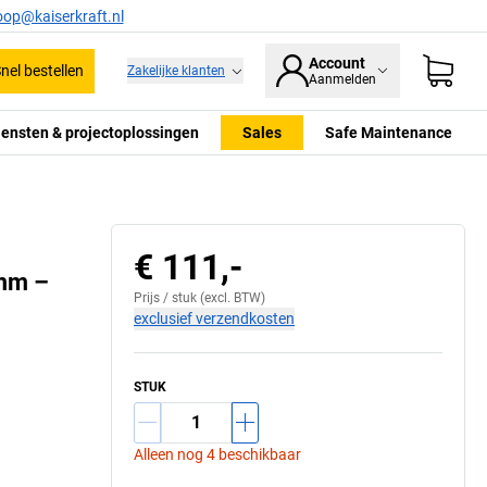
oop@kaiserkraft.nl
Account
nel bestellen
Zakelijke klanten
Aanmelden
iensten & projectoplossingen
Sales
Safe Maintenance
Bokwiel
€ 111,-
 mm –
Prijs /
stuk
(excl. BTW)
exclusief verzendkosten
STUK
Alleen nog 4 beschikbaar