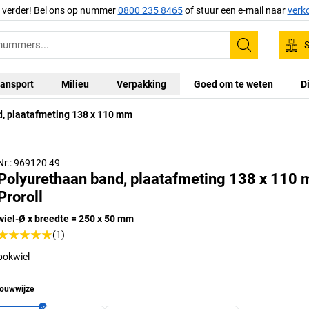
g verder! Bel ons op nummer
0800 235 8465
of stuur een e-mail naar
verk
S
Zoeken
ansport
Milieu
Verpakking
Goed om te weten
D
, plaatafmeting 138 x 110 mm
Zwenklagerkop
Nr.: 969120 49
Polyurethaan band, plaatafmeting 138 x 110
Proroll
wiel-Ø x breedte = 250 x 50 mm
(1)
bokwiel
ouwwijze