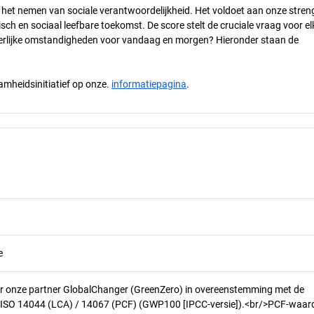
n het nemen van sociale verantwoordelijkheid. Het voldoet aan onze stren
h en sociaal leefbare toekomst. De score stelt de cruciale vraag voor el
 eerlijke omstandigheden voor vandaag en morgen? Hieronder staan de
mheidsinitiatief op onze.
informatiepagina
.
e
r onze partner GlobalChanger (GreenZero) in overeenstemming met de
n ISO 14044 (LCA) / 14067 (PCF) (GWP100 [IPCC-versie]).<br/>PCF-waar