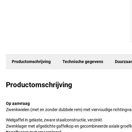
Productomschrijving
Technische gegevens
Duurzaa
Productomschrijving
Op aanvraag
Zwenkwielen (met en zonder dubbele rem) met viervoudige richtingvas
Wielgaffel in gelaste, zware staalconstructie, verzinkt.
Zwenklager met afgedichte gaffelkop en gecombineerde axiale groefko