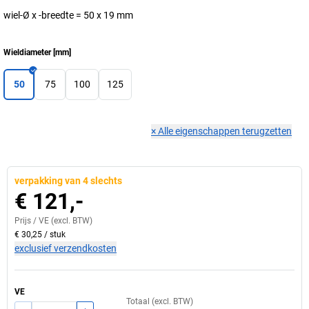
wiel-Ø x -breedte = 50 x 19 mm
Wieldiameter
[
mm
]
50
75
100
125
×
Alle eigenschappen terugzetten
verpakking van 4 slechts
€ 121,-
Prijs /
VE
(excl. BTW)
€ 30,25
/
stuk
exclusief verzendkosten
VE
Totaal (excl. BTW)