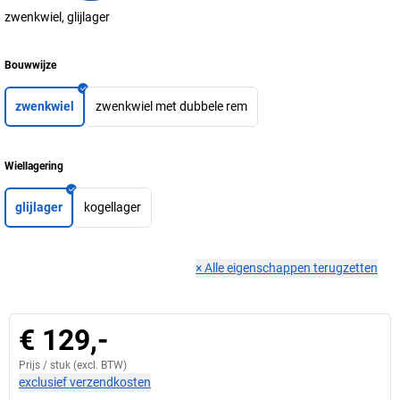
zwenkwiel, glijlager
Bouwwijze
zwenkwiel
zwenkwiel met dubbele rem
Wiellagering
glijlager
kogellager
×
Alle eigenschappen terugzetten
€ 129,-
Prijs /
stuk
(excl. BTW)
exclusief verzendkosten