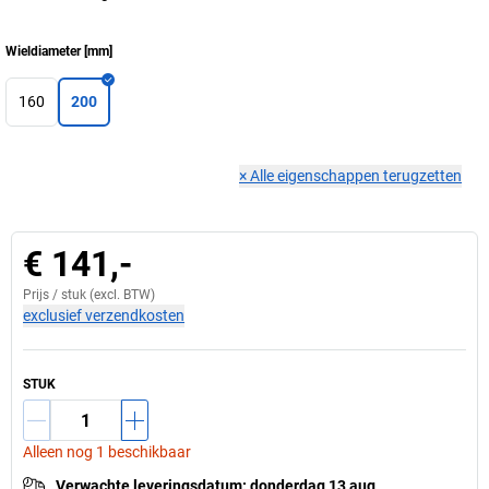
Wieldiameter
[
mm
]
160
200
×
Alle eigenschappen terugzetten
€ 141,-
Prijs /
stuk
(excl. BTW)
exclusief verzendkosten
STUK
Alleen nog 1 beschikbaar
Verwachte leveringsdatum
:
donderdag 13 aug