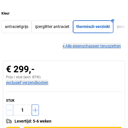
Kleur
antracietgrijs
ijzerglitter antraciet
thermisch verzinkt
zwart-
×
Alle eigenschappen terugzetten
€ 299,-
Prijs /
stuk
(excl. BTW)
exclusief verzendkosten
STUK
Levertijd
:
5-6 weken