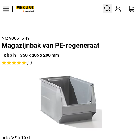
Nr.: 900615 49
Magazijnbak van PE-regeneraat
l x b x h = 350 x 205 x 200 mm
(1)
grijs, VE à 10 st.