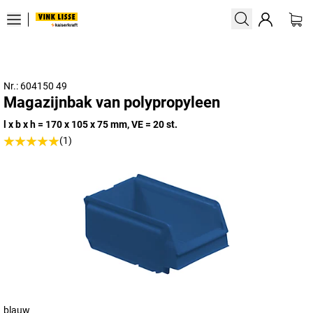
Nr.: 604150 49
Magazijnbak van polypropyleen
l x b x h = 170 x 105 x 75 mm, VE = 20 st.
(1)
blauw