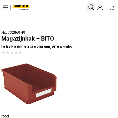
Nr.: 732869 49
Magazijnbak – BITO
l x b x h = 500 x 313 x 200 mm, VE = 6 stuks
rood