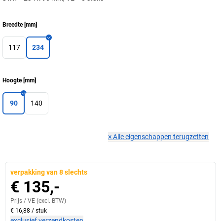
Breedte
[
mm
]
117
234
Hoogte
[
mm
]
90
140
×
Alle eigenschappen terugzetten
verpakking van 8 slechts
€ 135,-
Prijs /
VE
(excl. BTW)
€ 16,88
/
stuk
exclusief verzendkosten