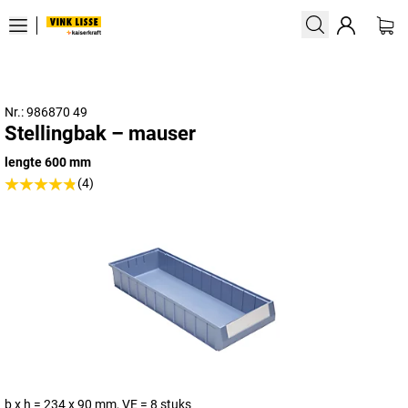
Nr.: 986870 49
Stellingbak – mauser
lengte 600 mm
(4)
b x h = 234 x 90 mm, VE = 8 stuks