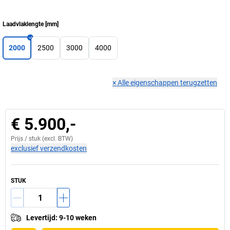
Laadvlaklengte
[
mm
]
2000
2500
3000
4000
×
Alle eigenschappen terugzetten
€ 5.900,-
Prijs /
stuk
(excl. BTW)
exclusief verzendkosten
STUK
Levertijd
:
9-10 weken