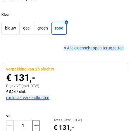
Kleur
blauw
geel
groen
rood
×
Alle eigenschappen terugzetten
verpakking van 25 slechts
€ 131,-
Prijs /
VE
(excl. BTW)
€ 5,24
/
stuk
exclusief verzendkosten
VE
Totaal (excl. BTW)
€ 131,-