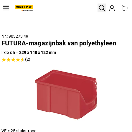
Nr.: 903273 49
FUTURA-magazijnbak van polyethyleen
l x b x h = 229 x 148 x 122 mm
(2)
VE = 25 stuks, rood