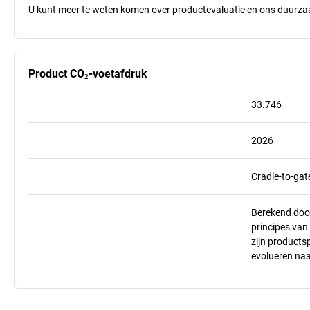
U kunt meer te weten komen over productevaluatie en ons duurzaa
Product CO₂-voetafdruk
33.746
2026
Cradle-to-gat
Berekend doo
principes va
zijn products
evolueren na