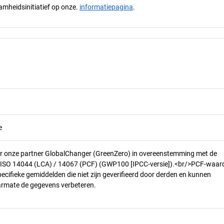
mheidsinitiatief op onze.
informatiepagina
.
e
r onze partner GlobalChanger (GreenZero) in overeenstemming met de
n ISO 14044 (LCA) / 14067 (PCF) (GWP100 [IPCC-versie]).<br/>PCF-waar
pecifieke gemiddelden die niet zijn geverifieerd door derden en kunnen
armate de gegevens verbeteren.