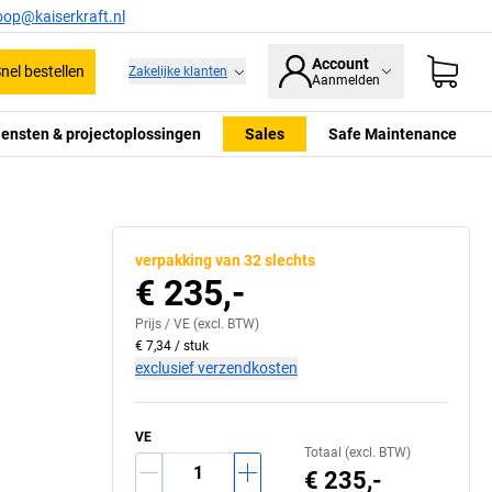
oop@kaiserkraft.nl
Account
nel bestellen
Zakelijke klanten
Aanmelden
iensten & projectoplossingen
Sales
Safe Maintenance
e breedte (B), inwendige breedte (b), hoogte (C)
A = uitwen
verpakking van 32 slechts
€ 235,-
Prijs /
VE
(excl. BTW)
€ 7,34
/
stuk
exclusief verzendkosten
VE
Totaal (excl. BTW)
€ 235,-