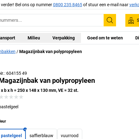
g verder! Bel ons op nummer
0800 235 8465
of stuur een e-mail naar
verk
S
Zoeken
ansport
Milieu
Verpakking
Goed om te weten
D
nbakken
Magazijnbak van polypropyleen
Uitwendig
Nr.: 604155 49
Magazijnbak van polypropyleen
l x b x h = 250 x 148 x 130 mm, VE = 32 st.
pastelgeel
leur
pastelgeel
saffierblauw
vuurrood