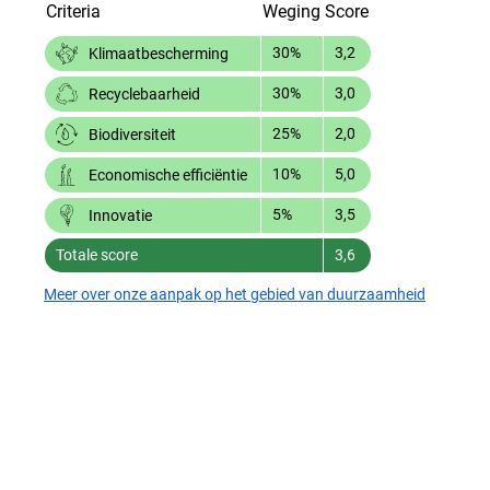
Criteria
Weging
Score
30%
3,2
Klimaatbescherming
30%
3,0
Recyclebaarheid
25%
2,0
Biodiversiteit
10%
5,0
Economische efficiëntie
5%
3,5
Innovatie
Totale score
3,6
Meer over onze aanpak op het gebied van duurzaamheid