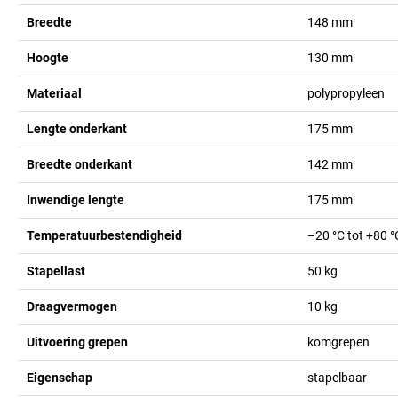
Breedte
148
mm
Hoogte
130
mm
Materiaal
polypropyleen
Lengte onderkant
175
mm
Breedte onderkant
142
mm
Inwendige lengte
175
mm
Temperatuurbestendigheid
–20 °C tot +80 °
Stapellast
50
kg
Draagvermogen
10
kg
Uitvoering grepen
komgrepen
Eigenschap
stapelbaar